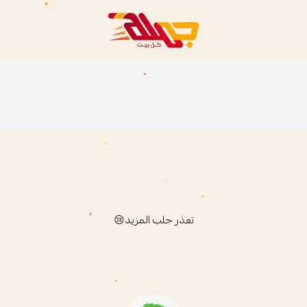
متجر جملة
تعذر جلب المزيد😢